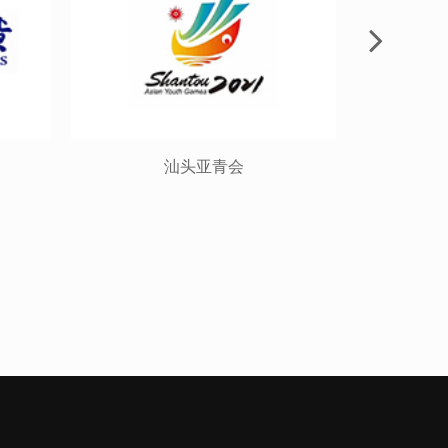
汕头亚青会