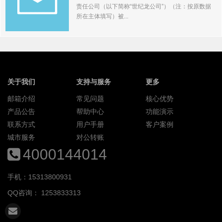
责任公司（以下简称“世纪龙公司”）（注：按原数据
所在主体填写）被...
关于我们
支持与服务
更多
邮箱介绍
常见问题
核心优势
产品公告
帮助中心
功能演示
联系方式
用户手册
客户案例
城市服务
对公转账
4000144014
手机：15313800931
QQ咨询：
1253833313